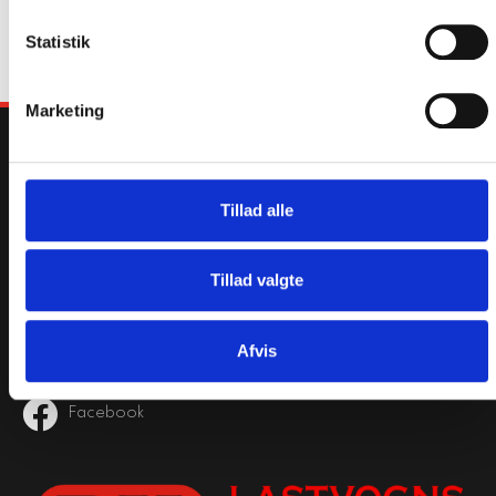
reglerne i Persondataloven. Dette sker ved
henvendelse til info@pkls.dk
Statistik
Marketing
KONTAKT
info@pkls.dk
Tillad alle
+45 25 16 49 85
Hortensiavej 1, Serritslev 9700 Brønderslev
Tillad valgte
PERSONDATAFORORDNINGEN
Afvis
FØLG OS PÅ
Facebook