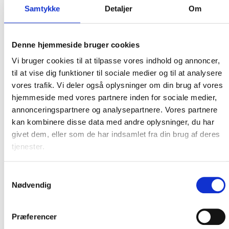
Samtykke
Detaljer
Om
Telefonnummer
E-mailadresse
Denne hjemmeside bruger cookies
De registrerede oplysninger opbevares
sammen med information om, hvilke varer du
Vi bruger cookies til at tilpasse vores indhold og annoncer,
har købt i minimum de 5 år sådan som
til at vise dig funktioner til sociale medier og til at analysere
regnskabsloven kræver af os. Det gør vi også for
vores trafik. Vi deler også oplysninger om din brug af vores
at opfylde både dine og vores garantivilkår og
for at du senere kan henvende dig og få en ny
hjemmeside med vores partnere inden for sociale medier,
kopi af din faktura.
annonceringspartnere og analysepartnere. Vores partnere
kan kombinere disse data med andre oplysninger, du har
PK Lastvognsservice ApS videregiver eller
sælger ikke personlige informationer til
givet dem, eller som de har indsamlet fra din brug af deres
tredjepart. I nogle tilfælde videregiver vi
tjenester.
udvalgte oplysninger til særligt udvalgte,
betroede tredjemænd, der har behov for at
benytte oplysningerne med henblik på at kunne
Samtykkevalg
holde dig ajour med status på din ordre samt for
Nødvendig
at kunne levere de bestilte varer.
Som registreret har du altid mulighed for at få
Præferencer
indsigt, gøre indsigelser mod en registrering
eller bede om at blive slettet i henhold til