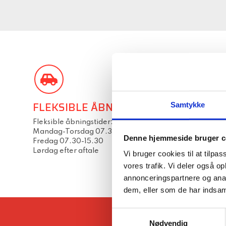
FLEKSIBLE ÅBNINGSTIDER!
FORNUFT
Samtykke
​Fleksible åbningstider:
En timepris 
Mandag-Torsdag 07.30-16.00
moms). Over
Denne hjemmeside bruger c
Fredag 07.30-15.30
åbningstid 2
Lørdag efter aftale
Vi bruger cookies til at tilpas
vores trafik. Vi deler også 
annonceringspartnere og anal
dem, eller som de har indsaml
Samtykkevalg
Nødvendig