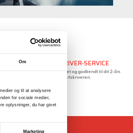
EN!
FARTSKRIVER-SERVICE
Om
 4985 – så
Vi er uddannet og godkendt til dit 2-års
eftersyn af fartskriveren.
 medier og til at analysere
nden for sociale medier,
e oplysninger, du har givet
Marketing