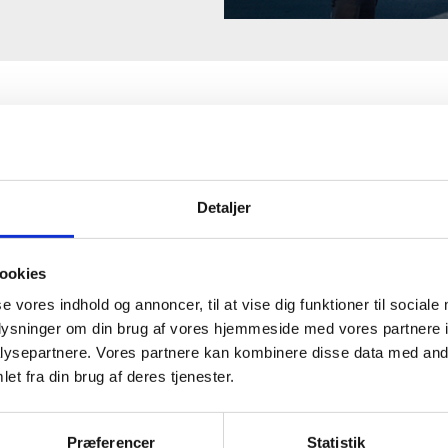
IGE PRISER!
HURTIG PÅ VEJEN IG
Detaljer
på kun 565 kr. (priser er ex
Kontakt os nu på tlf.: +45 2516
tidstillæg efter normal
du kan komme videre.
ookies
55 kr.
se vores indhold og annoncer, til at vise dig funktioner til sociale
oplysninger om din brug af vores hjemmeside med vores partnere i
ysepartnere. Vores partnere kan kombinere disse data med andr
et fra din brug af deres tjenester.
Præferencer
Statistik