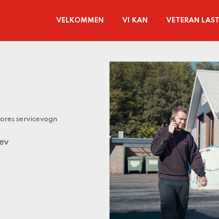
VELKOMMEN
VI KAN
VETERAN LAST
 vores servicevogn
lev